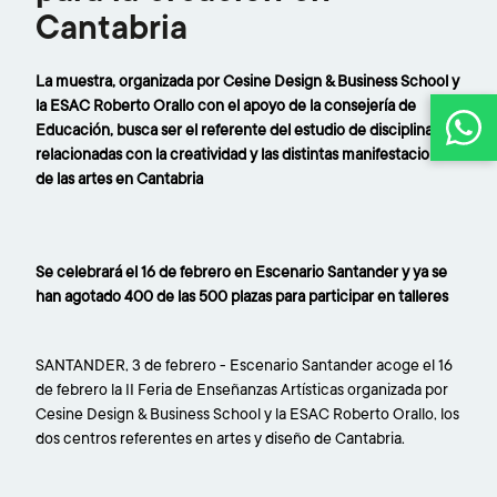
afianza
Cantabria
como
La muestra, organizada por Cesine Design & Business School y
el
la ESAC Roberto Orallo con el apoyo de la consejería de
Educación, busca ser el referente del estudio de disciplinas
evento
relacionadas con la creatividad y las distintas manifestaciones
de las artes en Cantabria
de
referencia
Se celebrará el 16 de febrero en Escenario Santander y ya se
de
han agotado 400 de las 500 plazas para participar en talleres
la
SANTANDER, 3 de febrero - Escenario Santander acoge el 16
formación
de febrero la II Feria de Enseñanzas Artísticas organizada por
para
Cesine Design & Business School y la ESAC Roberto Orallo, los
dos centros referentes en artes y diseño de Cantabria.
la