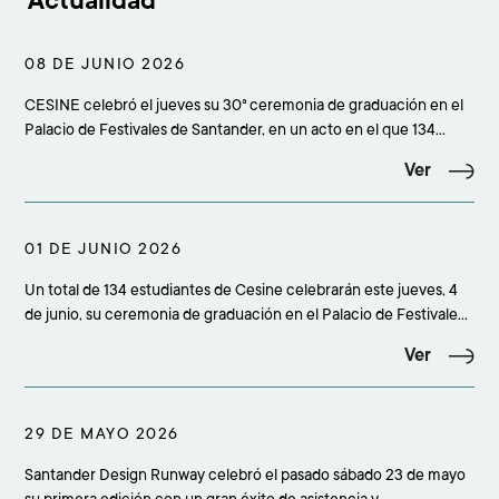
Actualidad
08 DE JUNIO 2026
CESINE celebró el jueves su 30ª ceremonia de graduación en el
Palacio de Festivales de Santander, en un acto en el que 134
estudiantes culminaron sus estudios superiores y que reunió a
Ver
más de 500 personas entre alumnado, familiares, amigos,
profesorado, equipo académico, staff y rep
01 DE JUNIO 2026
Un total de 134 estudiantes de Cesine celebrarán este jueves, 4
de junio, su ceremonia de graduación en el Palacio de Festivales
de Santander, en un acto que comenzará a las 19.00 horas y
Ver
reunirá a más de 500 personas entre alumnado, familiares,
amigos, profesorado, equipo académico
29 DE MAYO 2026
Santander Design Runway celebró el pasado sábado 23 de mayo