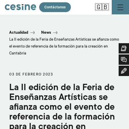
Pasar
🇬🇧
al
Contáctanos
contenido
principal
La
II
Actualidad
News
La II edición de la Feria de Enseñanzas Artísticas se afianza como
edición
el evento de referencia de la formación para la creación en
de
Cantabria
la
03 DE FEBRERO 2023
Feria
La II edición de la Feria de
de
Enseñanzas Artísticas se
Enseñanzas
afianza como el evento de
Artísticas
referencia de la formación
se
para la creación en