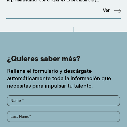
su primera edición con un gran éxito de asistencia y
participación, congregando a más de 500 personas en el
Ver
concesionario Adarsa Mercedes-Benz de Santander. La cita
confirmó el interés creciente por la moda emergente y cons
¿Quieres saber más?
Rellena el formulario y descárgate
automáticamente toda la información que
necesitas para impulsar tu talento.
Name
Last Name