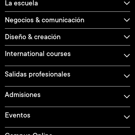
Navegación
La escuela
principal
Negocios & comunicación
Diseño & creación
International courses
Salidas profesionales
Admisiones
Eventos