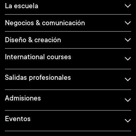
Navegación
La escuela
principal
Negocios & comunicación
Diseño & creación
International courses
Salidas profesionales
Admisiones
Eventos