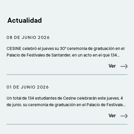
Actualidad
08 DE JUNIO 2026
CESINE celebró el jueves su 30ª ceremonia de graduación en el
Palacio de Festivales de Santander, en un acto en el que 134
estudiantes culminaron sus estudios superiores y que reunió a
Ver
más de 500 personas entre alumnado, familiares, amigos,
profesorado, equipo académico, staff y rep
01 DE JUNIO 2026
Un total de 134 estudiantes de Cesine celebrarán este jueves, 4
de junio, su ceremonia de graduación en el Palacio de Festivales
de Santander, en un acto que comenzará a las 19.00 horas y
Ver
reunirá a más de 500 personas entre alumnado, familiares,
amigos, profesorado, equipo académico