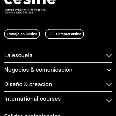
Trabaja en Cesine
Campus online
Navegación
La escuela
principal
Negocios & comunicación
Diseño & creación
International courses