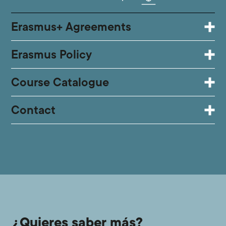
Erasmus+ Agreements
Erasmus Policy
Course Catalogue
Contact
¿Quieres saber más?