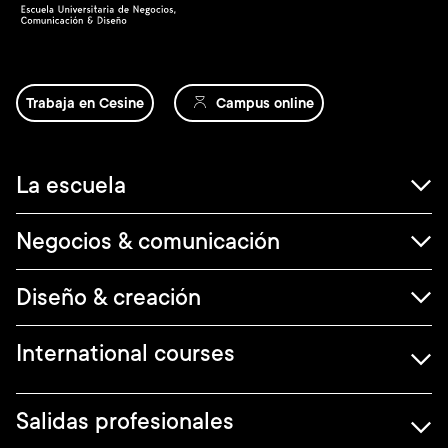
Trabaja en Cesine
Campus online
Navegación
La escuela
principal
Negocios & comunicación
Diseño & creación
International courses
Salidas profesionales