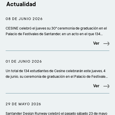
Actualidad
08 DE JUNIO 2026
CESINE celebró el jueves su 30ª ceremonia de graduación en el
Palacio de Festivales de Santander, en un acto en el que 134
estudiantes culminaron sus estudios superiores y que reunió a
Ver
más de 500 personas entre alumnado, familiares, amigos,
profesorado, equipo académico, staff y rep
01 DE JUNIO 2026
Un total de 134 estudiantes de Cesine celebrarán este jueves, 4
de junio, su ceremonia de graduación en el Palacio de Festivales
de Santander, en un acto que comenzará a las 19.00 horas y
Ver
reunirá a más de 500 personas entre alumnado, familiares,
amigos, profesorado, equipo académico
29 DE MAYO 2026
Santander Design Runway celebró el pasado sábado 23 de mayo