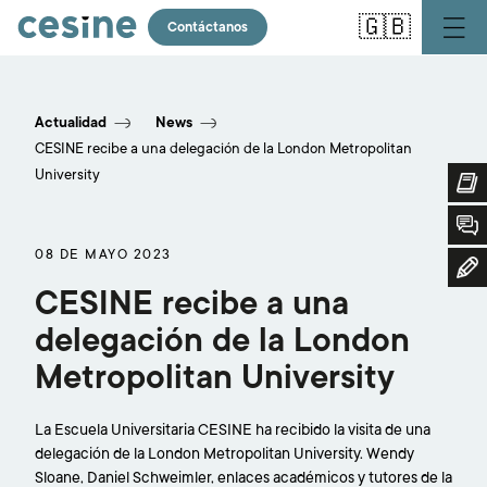
Pasar
🇬🇧
al
Contáctanos
contenido
CESINE
principal
recibe
Actualidad
News
a
CESINE recibe a una delegación de la London Metropolitan
University
una
delegación
08 DE MAYO 2023
de
CESINE recibe a una
la
delegación de la London
London
Metropolitan University
Metropolitan
La Escuela Universitaria CESINE ha recibido la visita de una
University
delegación de la London Metropolitan University. Wendy
Sloane, Daniel Schweimler, enlaces académicos y tutores de la