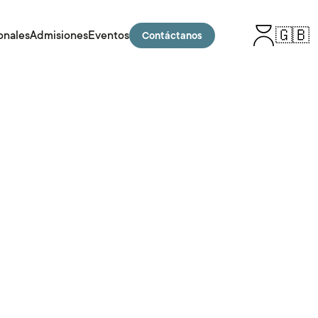
🇬🇧
onales
Admisiones
Eventos
Contáctanos