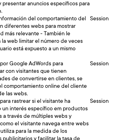
y presentar anuncios específicos para
o.
nformación del comportamiento del
Session
en diferentes webs para mostrar
ad más relevante - También le
 la web limitar el número de veces
suario está expuesto a un mismo
a por Google AdWords para
Session
ar con visitantes que tienen
ades de convertirse en clientes, se
el comportamiento online del cliente
de las webs.
para rastrear si el visitante ha
Session
 un interés específico em productos
s a través de múltiples webs y
 como el visitante navega entre webs
 utiliza para la medida de los
 publicitarios y facilitar la tasa de