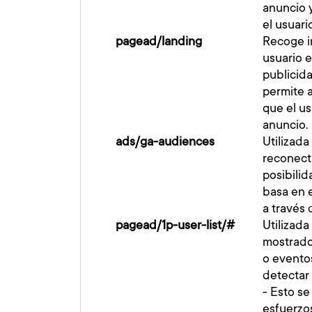
anuncio 
el usuari
pagead/landing
Recoge i
usuario 
publicid
permite a
que el u
anuncio.
ads/ga-audiences
Utilizad
reconect
posibilid
basa en 
a través 
pagead/1p-user-list/#
Utilizada 
mostrado
o evento
detectar
- Esto se
esfuerzos