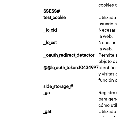
cookies d
SSESS#
test_cookie
Utilizad
usuario 
__lc_cid
Necesaria
la web.
__lc_cst
Necesaria
la web.
__oauth_redirect_detector
Permite a
objeto de
@@lc_auth_token:10434997
Identific
y visitas
función 
side_storage_#
_ga
Registra 
para gen
cómo utili
_gat
Utilizado