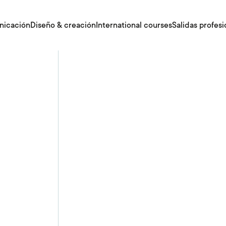
nicación
Diseño & creación
International courses
Salidas profesi