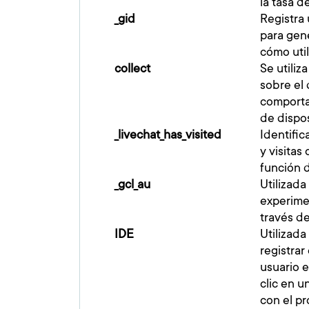
la tasa d
_gid
Registra 
para gen
cómo utili
collect
Se utiliz
sobre el 
comportam
de dispos
_livechat_has_visited
Identific
y visitas
función 
_gcl_au
Utilizad
experimen
través de
IDE
Utilizad
registrar
usuario e
clic en u
con el pr