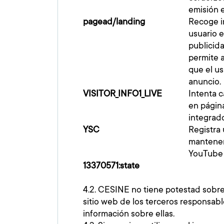
emisión e
pagead/landing
Recoge i
usuario 
publicid
permite a
que el u
anuncio.
VISITOR_INFO1_LIVE
Intenta c
en págin
integrad
YSC
Registra 
mantener
YouTube h
13370571:state
4.2. CESINE no tiene potestad sobre 
sitio web de los terceros responsab
información sobre ellas.