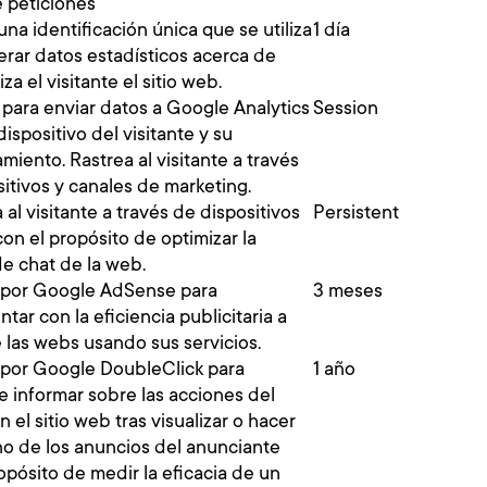
e peticiones
una identificación única que se utiliza
1 día
erar datos estadísticos acerca de
za el visitante el sitio web.
a para enviar datos a Google Analytics
Session
dispositivo del visitante y su
iento. Rastrea al visitante a través
itivos y canales de marketing.
a al visitante a través de dispositivos
Persistent
 con el propósito de optimizar la
de chat de la web.
a por Google AdSense para
3 meses
tar con la eficiencia publicitaria a
 las webs usando sus servicios.
a por Google DoubleClick para
1 año
 e informar sobre las acciones del
n el sitio web tras visualizar o hacer
no de los anuncios del anunciante
opósito de medir la eficacia de un