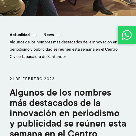
En la semana de la Comunicación que organiza
CESINE y que incluye una conexión en directo
Actualidad
News
con Ucrania
Algunos de los nombres más destacados de la innovación en
periodismo y publicidad se reúnen esta semana en el Centro
Cívico Tabacalera de Santander
21 DE FEBRERO 2023
Algunos de los nombres
más destacados de la
innovación en periodismo
y publicidad se reúnen esta
semana en el Centro