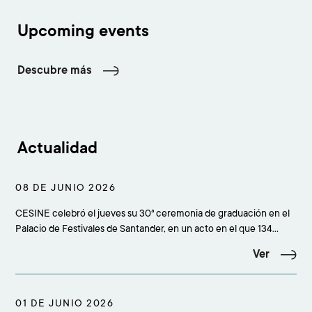
Upcoming events
Descubre más
Actualidad
08 DE JUNIO 2026
CESINE celebró el jueves su 30ª ceremonia de graduación en el
Palacio de Festivales de Santander, en un acto en el que 134
estudiantes culminaron sus estudios superiores y que reunió a
Ver
más de 500 personas entre alumnado, familiares, amigos,
profesorado, equipo académico, staff y rep
01 DE JUNIO 2026