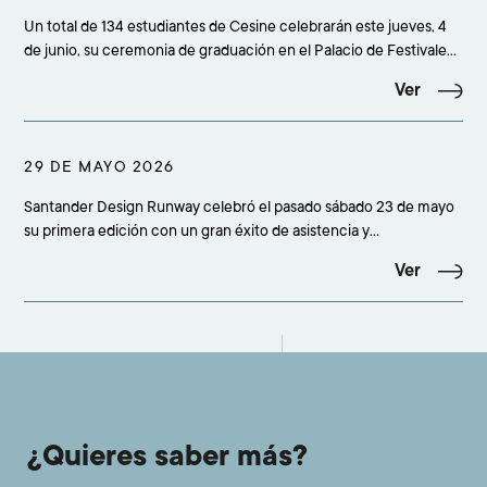
Un total de 134 estudiantes de Cesine celebrarán este jueves, 4
de junio, su ceremonia de graduación en el Palacio de Festivales
de Santander, en un acto que comenzará a las 19.00 horas y
Ver
reunirá a más de 500 personas entre alumnado, familiares,
amigos, profesorado, equipo académico
29 DE MAYO 2026
Santander Design Runway celebró el pasado sábado 23 de mayo
su primera edición con un gran éxito de asistencia y
participación, congregando a más de 500 personas en el
Ver
concesionario Adarsa Mercedes-Benz de Santander. La cita
confirmó el interés creciente por la moda emergente y cons
¿Quieres saber más?