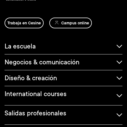
Trabaja en Cesine
Campus online
Navegación
La escuela
principal
Negocios & comunicación
Diseño & creación
International courses
Salidas profesionales