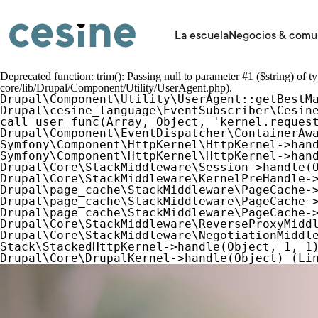
Pasar
al
contenido
La escuela
Negocios & comu
principal
Mensaje
Deprecated function
: trim(): Passing null to parameter #1 ($string) of t
core/lib/Drupal/Component/Utility/UserAgent.php
).
Drupal\Component\Utility\UserAgent::getBestMa
de
Drupal\cesine_language\EventSubscriber\Cesine
call_user_func(Array, Object, 'kernel.request
Drupal\Component\EventDispatcher\ContainerAwa
Symfony\Component\HttpKernel\HttpKernel->hand
error
Symfony\Component\HttpKernel\HttpKernel->hand
Drupal\Core\StackMiddleware\Session->handle(O
Drupal\Core\StackMiddleware\KernelPreHandle->
Drupal\page_cache\StackMiddleware\PageCache->
Drupal\page_cache\StackMiddleware\PageCache->
Drupal\page_cache\StackMiddleware\PageCache->
Drupal\Core\StackMiddleware\ReverseProxyMiddl
Drupal\Core\StackMiddleware\NegotiationMiddle
Stack\StackedHttpKernel->handle(Object, 1, 1)
Archivo
de
vídeo