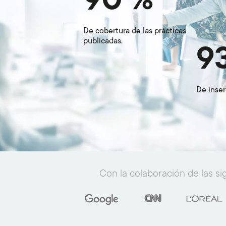
De cobertura de las prácticas
publicadas.
9
De inser
Con la colaboración de las s
Imagen
Imagen
Imagen