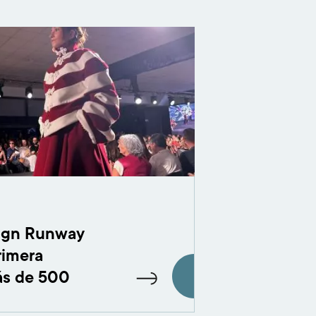
ign Runway
rimera
ás de 500