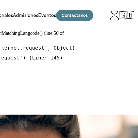
🇬🇧
onales
Admisiones
Eventos
Contáctanos
stMatchingLangcode()
(line
50
of
kernel.request', Object)

equest') (Line: 145)
