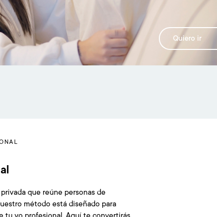
Quiero ir
IONAL
al
 privada que reúne personas de
Nuestro método está diseñado para
e tu yo profesional. Aquí te convertirás