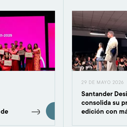
29 DE MAYO 2026
Santander Des
consolida su p
 de
edición con m
ás de
asistentes