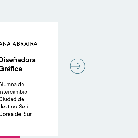
ANA ABRAIRA
HAS
BER
Diseñadora
Co
Gráfica
Man
¡Ho
Alumna de
intercambio
Cesi
Ciudad de
la en
destino: Seúl,
que 
Corea del Sur
desa
tanto
profe
com