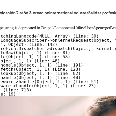
nicación
Diseño & creación
International courses
Salidas profesi
ype string is deprecated in
Drupal\Component\Utility\UserAgent::getBe
tchingLangcode(NULL, Array) (Line: 39)

LanguageSubscriber->onKernelRequest(Object, '
', Object) (Line: 142)

reEventDispatcher->dispatch(Object, 'kernel.r
leRaw(Object, 1) (Line: 81)

le(Object, 1, 1) (Line: 58)

bject, 1, 1) (Line: 48)

handle(Object, 1, 1) (Line: 191)

fetch(Object, 1, 1) (Line: 128)

lookup(Object, 1, 1) (Line: 82)

handle(Object, 1, 1) (Line: 48)

eware->handle(Object, 1, 1) (Line: 51)

ware->handle(Object, 1, 1) (Line: 23)

 (Line: 718)
