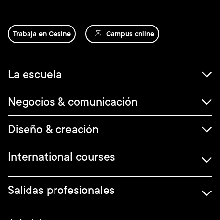
Trabaja en Cesine
Campus online
Navegación
La escuela
principal
Negocios & comunicación
Diseño & creación
International courses
Salidas profesionales