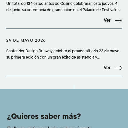
Un total de 134 estudiantes de Cesine celebrarán este jueves, 4
de junio, su ceremonia de graduación en el Palacio de Festivales
de Santander, en un acto que comenzará a las 19.00 horas y
Ver
reunirá a más de 500 personas entre alumnado, familiares,
amigos, profesorado, equipo académico
29 DE MAYO 2026
Santander Design Runway celebró el pasado sábado 23 de mayo
su primera edición con un gran éxito de asistencia y
participación, congregando a más de 500 personas en el
Ver
concesionario Adarsa Mercedes-Benz de Santander. La cita
confirmó el interés creciente por la moda emergente y cons
¿Quieres saber más?