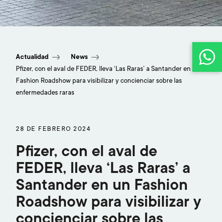
‘Las Raras Fashion Roadshow’ es una exposición
de moda poco convencional que ha recorrido
Actualidad
News
las calles de la ciudad de Santander con el
objetivo de concienciar sobre las Enfermedades
Pfizer, con el aval de FEDER, lleva ‘Las Raras’ a Santander en un
Raras y las necesidades y retos a los que se
Fashion Roadshow para visibilizar y concienciar sobre las
enfrentan estos pacientes
enfermedades raras
28 DE FEBRERO 2024
Pfizer, con el aval de
FEDER, lleva ‘Las Raras’ a
Santander en un Fashion
Roadshow para visibilizar y
concienciar sobre las