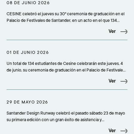
08 DE JUNIO 2026
CESINE celebró el jueves su 30ª ceremonia de graduación en el
Palacio de Festivales de Santander, en un acto en el que 134
estudiantes culminaron sus estudios superiores y que reunió a
Ver
más de 500 personas entre alumnado, familiares, amigos,
profesorado, equipo académico, staff y rep
01 DE JUNIO 2026
Un total de 134 estudiantes de Cesine celebrarán este jueves, 4
de junio, su ceremonia de graduación en el Palacio de Festivales
de Santander, en un acto que comenzará a las 19.00 horas y
Ver
reunirá a más de 500 personas entre alumnado, familiares,
amigos, profesorado, equipo académico
29 DE MAYO 2026
Santander Design Runway celebró el pasado sábado 23 de mayo
su primera edición con un gran éxito de asistencia y
participación, congregando a más de 500 personas en el
Ver
concesionario Adarsa Mercedes-Benz de Santander. La cita