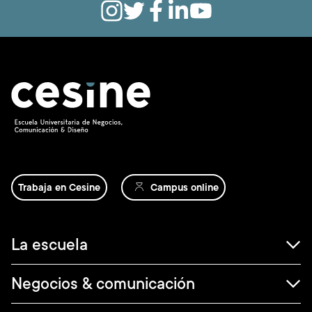
Trabaja en Cesine
Campus online
Navegación
La escuela
principal
Negocios & comunicación