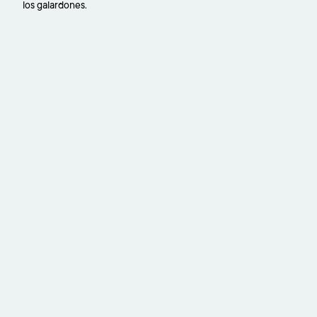
los galardones.
URL
de
Video
remoto