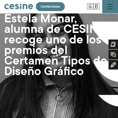
Pasar
🇬🇧
al
Contáctanos
contenido
Estela Monar,
principal
alumna de CESINE,
recoge uno de los
premios del
Certamen Tipos de
Diseño Gráfico