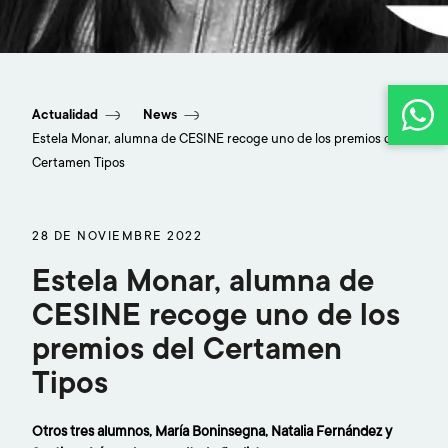
Otros tres alumnos, María Boninsegna, Natalia
Fernández y Santiago López, han resultado
Actualidad
News
finalistas.
Estela Monar, alumna de CESINE recoge uno de los premios del
Certamen Tipos
28 DE NOVIEMBRE 2022
Estela Monar, alumna de
CESINE recoge uno de los
premios del Certamen
Tipos
Otros tres alumnos, María Boninsegna, Natalia Fernández y