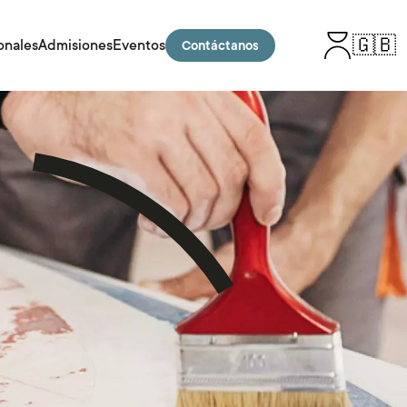
🇬🇧
onales
Admisiones
Eventos
Contáctanos