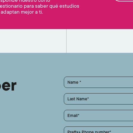
estionario para saber qué estudios
 adaptan mejor a ti.
ber
Name
Last Name
Email
Prefix+ Phone number