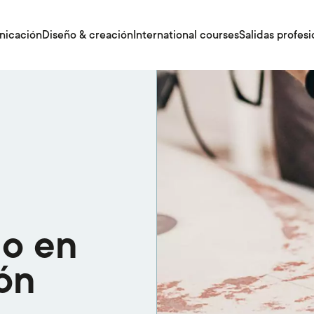
nicación
Diseño & creación
International courses
Salidas profesi
no en
ón