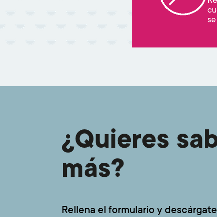
cu
se
¿Quieres sa
más?
Rellena el formulario y descárgate