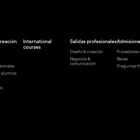
creación
International
Salidas profesionales
Admisione
courses
Diseño & creación
Procedimien
Negocios &
Becas
comunicación
sionales
Preguntas f
e alumnos
as