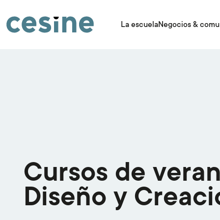
Pasar
al
contenido
La escuela
Negocios & comu
principal
Cursos de vera
Diseño y Creaci