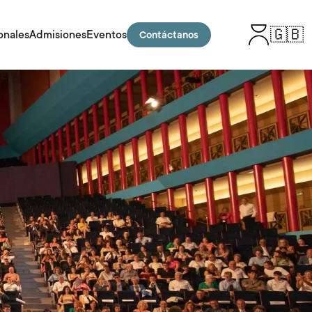
🇬🇧
onales
Admisiones
Eventos
Contáctanos