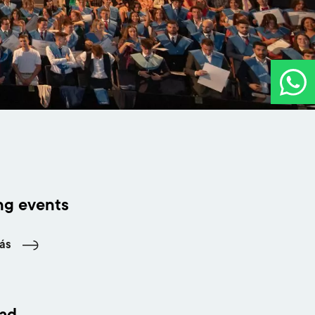
g events
ás
dad