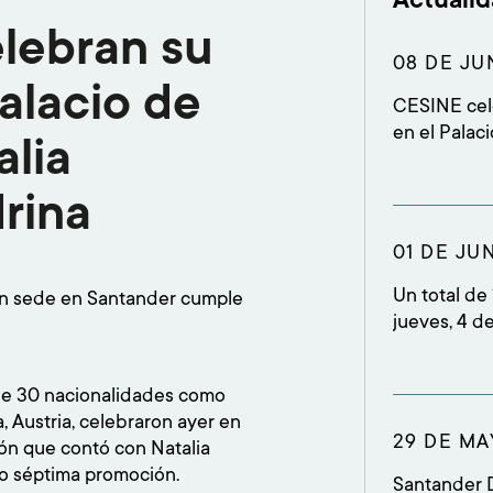
elebran su
08 DE JU
alacio de
CESINE cele
en el Palac
alia
que 134 est
que reunió 
rina
familiares,
rep
01 DE JU
Un total de
con sede en Santander cumple
jueves, 4 d
de Festival
19.00 horas
 de 30 nacionalidades como
alumnado, f
, Austria, celebraron ayer en
académico
29 DE MA
ión que contó con Natalia
mo séptima promoción.
Santander 