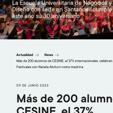
La Escuela Universitaria de Negocios y
Diseño con sede en Santander cumple
este año su 30 aniversario
Actualidad
News
Más de 200 alumnos de CESINE, el 37% internacionales, celebran 
Festivales con Natalia Alciturri como madrina
09 DE JUNIO 2023
Más de 200 alumn
CESINE, el 37%