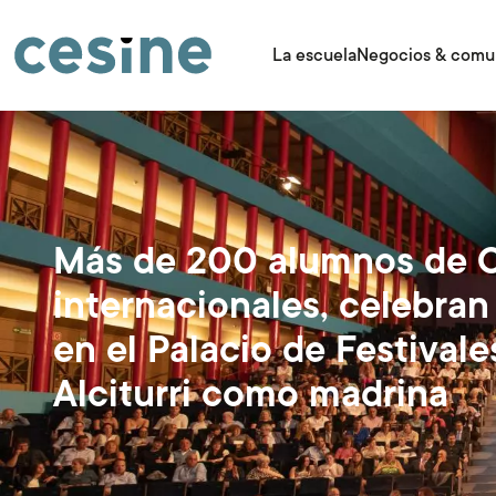
Pasar
al
contenido
La escuela
Negocios & comu
principal
Más de 200 alumnos de C
internacionales, celebran
en el Palacio de Festivale
Alciturri como madrina