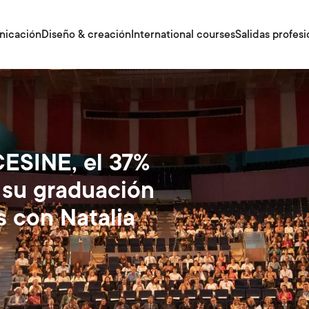
nicación
Diseño & creación
International courses
Salidas profesi
ESINE, el 37%
 su graduación
s con Natalia