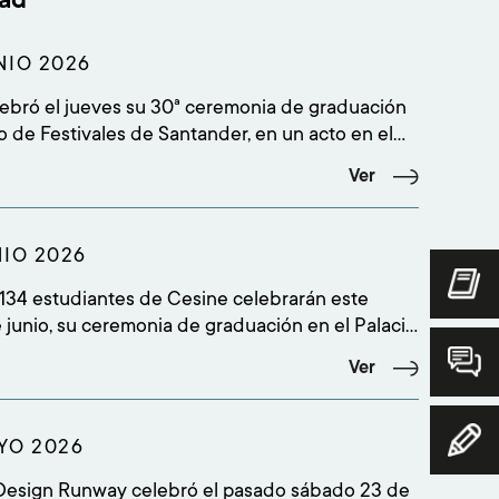
NIO 2026
bró el jueves su 30ª ceremonia de graduación
io de Festivales de Santander, en un acto en el
udiantes culminaron sus estudios superiores y
Ver
a más de 500 personas entre alumnado,
 amigos, profesorado, equipo académico, staff y
NIO 2026
 134 estudiantes de Cesine celebrarán este
e junio, su ceremonia de graduación en el Palacio
es de Santander, en un acto que comenzará a las
Ver
 y reunirá a más de 500 personas entre
amiliares, amigos, profesorado, equipo
YO 2026
Design Runway celebró el pasado sábado 23 de