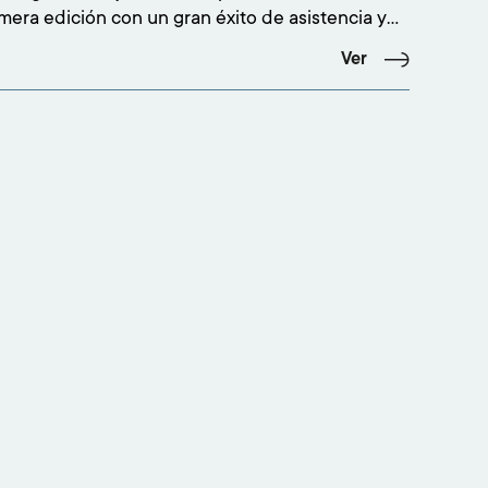
mera edición con un gran éxito de asistencia y
ón, congregando a más de 500 personas en el
Ver
io Adarsa Mercedes-Benz de Santander. La cita
 interés creciente por la moda emergente y cons