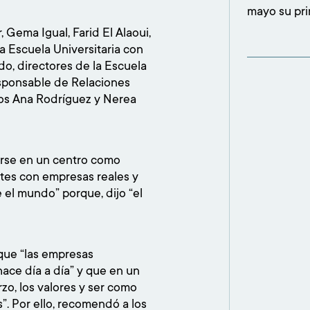
mayo su pri
participaci
, Gema Igual, Farid El Alaoui,
concesionar
 Escuela Universitaria con
confirmó el
do, directores de la Escuela
esponsable de Relaciones
mnos Ana Rodríguez y Nerea
arse en un centro como
tes con empresas reales y
 el mundo” porque, dijo “el
 que “las empresas
ace día a día” y que en un
zo, los valores y ser como
”. Por ello, recomendó a los