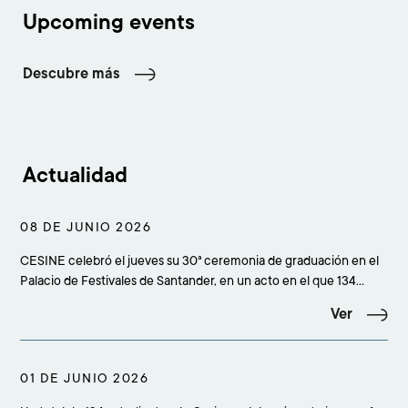
Upcoming events
Descubre más
Actualidad
08 DE JUNIO 2026
CESINE celebró el jueves su 30ª ceremonia de graduación en el
Palacio de Festivales de Santander, en un acto en el que 134
estudiantes culminaron sus estudios superiores y que reunió a
Ver
más de 500 personas entre alumnado, familiares, amigos,
profesorado, equipo académico, staff y rep
01 DE JUNIO 2026