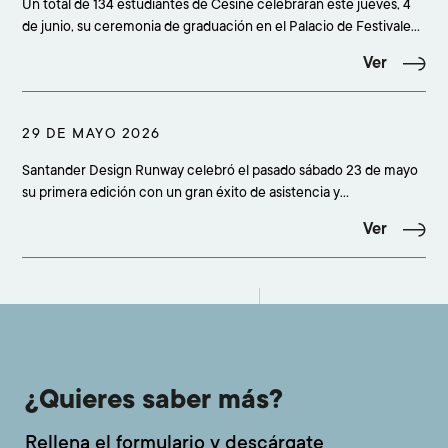
Un total de 134 estudiantes de Cesine celebrarán este jueves, 4
de junio, su ceremonia de graduación en el Palacio de Festivales
de Santander, en un acto que comenzará a las 19.00 horas y
Ver
reunirá a más de 500 personas entre alumnado, familiares,
amigos, profesorado, equipo académico
29 DE MAYO 2026
Santander Design Runway celebró el pasado sábado 23 de mayo
su primera edición con un gran éxito de asistencia y
participación, congregando a más de 500 personas en el
Ver
concesionario Adarsa Mercedes-Benz de Santander. La cita
confirmó el interés creciente por la moda emergente y cons
¿Quieres saber más?
Rellena el formulario y descárgate