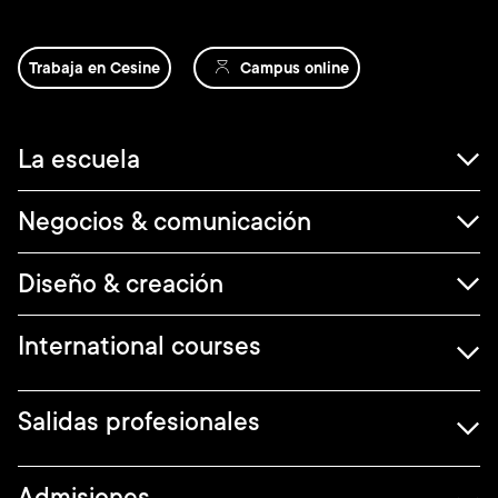
Trabaja en Cesine
Campus online
Navegación
La escuela
principal
Negocios & comunicación
Diseño & creación
International courses
Salidas profesionales
Admisiones