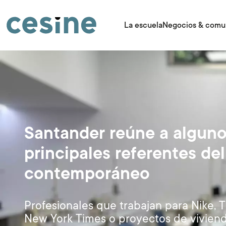
Pasar
al
contenido
La escuela
Negocios & comu
principal
Santander reúne a alguno
principales referentes de
contemporáneo
Profesionales que trabajan para Nike, 
New York Times o proyectos de vivien