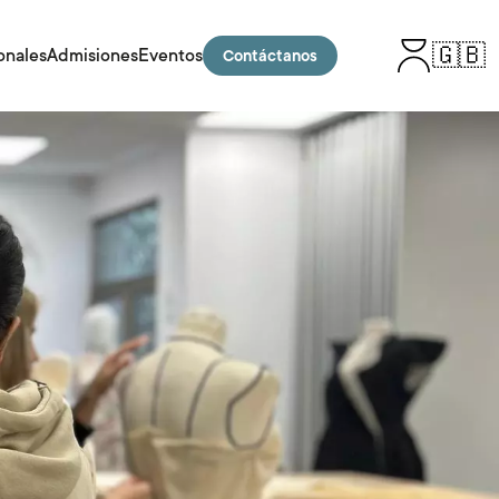
🇬🇧
onales
Admisiones
Eventos
Contáctanos