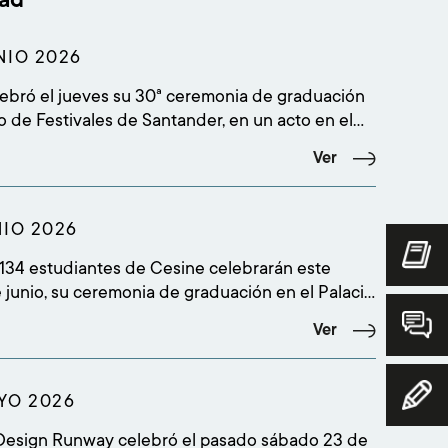
NIO 2026
bró el jueves su 30ª ceremonia de graduación
io de Festivales de Santander, en un acto en el
udiantes culminaron sus estudios superiores y
Ver
a más de 500 personas entre alumnado,
 amigos, profesorado, equipo académico, staff y
NIO 2026
 134 estudiantes de Cesine celebrarán este
e junio, su ceremonia de graduación en el Palacio
es de Santander, en un acto que comenzará a las
Ver
 y reunirá a más de 500 personas entre
amiliares, amigos, profesorado, equipo
YO 2026
Design Runway celebró el pasado sábado 23 de