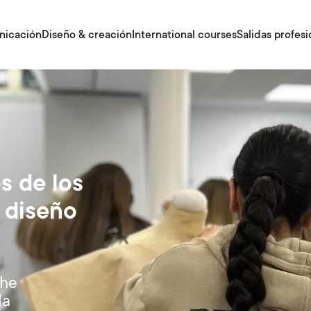
nicación
Diseño & creación
International courses
Salidas profesi
s de los
l diseño
The
da