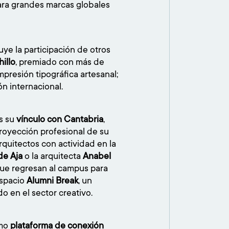
ara grandes marcas globales
uye la participación de otros
illo
, premiado con más de
mpresión tipográfica artesanal;
ón internacional.
s su
vínculo con Cantabria
,
proyección profesional de su
quitectos con actividad en la
de Aja
o la arquitecta
Anabel
 que regresan al campus para
espacio
Alumni Break
, un
do en el sector creativo.
omo
plataforma de conexión