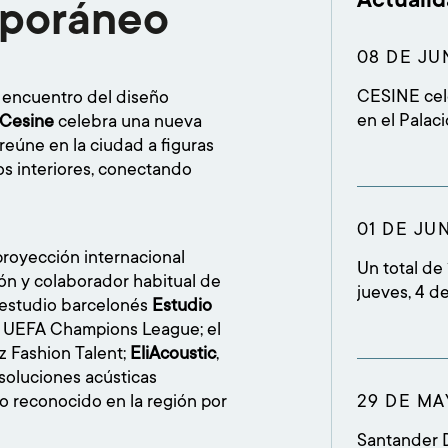
mporáneo
08 DE JU
CESINE cele
 encuentro del diseño
en el Palac
Cesine
celebra una nueva
que 134 est
reúne en la ciudad a figuras
que reunió 
 los interiores, conectando
familiares,
rep
01 DE JU
royección internacional
Un total de
ión y colaborador habitual de
jueves, 4 d
l estudio barcelonés
Estudio
de Festival
la UEFA Champions League; el
19.00 horas
 Fashion Talent;
EliAcoustic
,
alumnado, f
soluciones acústicas
académico
o reconocido en la región por
29 DE MA
Santander 