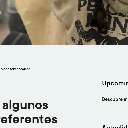
seño contemporáneo
Upcomin
Descubre m
 algunos
referentes
Actuali