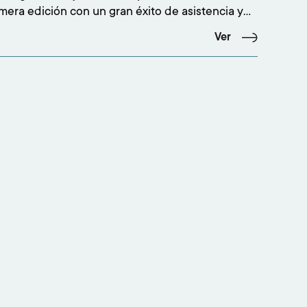
mera edición con un gran éxito de asistencia y
ón, congregando a más de 500 personas en el
Ver
io Adarsa Mercedes-Benz de Santander. La cita
 interés creciente por la moda emergente y cons