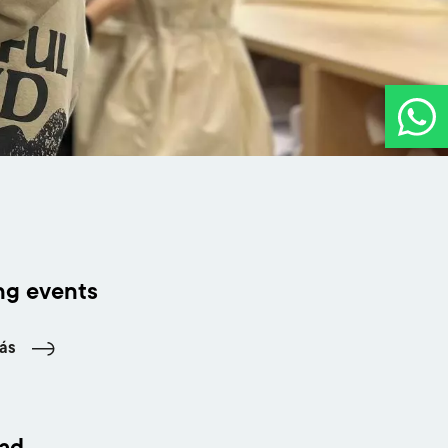
g events
ás
dad