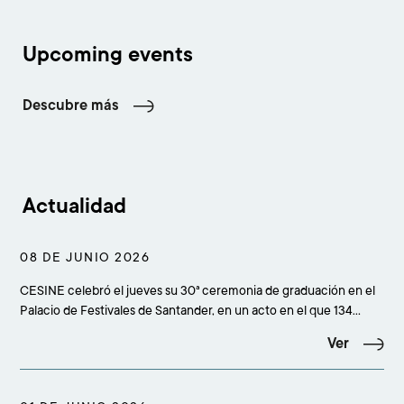
Upcoming events
Descubre más
Actualidad
08 DE JUNIO 2026
CESINE celebró el jueves su 30ª ceremonia de graduación en el
Palacio de Festivales de Santander, en un acto en el que 134
estudiantes culminaron sus estudios superiores y que reunió a
Ver
más de 500 personas entre alumnado, familiares, amigos,
profesorado, equipo académico, staff y rep