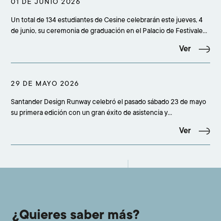
01 DE JUNIO 2026
Un total de 134 estudiantes de Cesine celebrarán este jueves, 4
de junio, su ceremonia de graduación en el Palacio de Festivales
de Santander, en un acto que comenzará a las 19.00 horas y
Ver
reunirá a más de 500 personas entre alumnado, familiares,
amigos, profesorado, equipo académico
29 DE MAYO 2026
Santander Design Runway celebró el pasado sábado 23 de mayo
su primera edición con un gran éxito de asistencia y
participación, congregando a más de 500 personas en el
Ver
concesionario Adarsa Mercedes-Benz de Santander. La cita
confirmó el interés creciente por la moda emergente y cons
¿Quieres saber más?