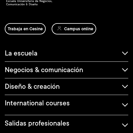
Trabaja en Cesine
Campus online
Navegación
La escuela
principal
Negocios & comunicación
Diseño & creación
International courses
Salidas profesionales