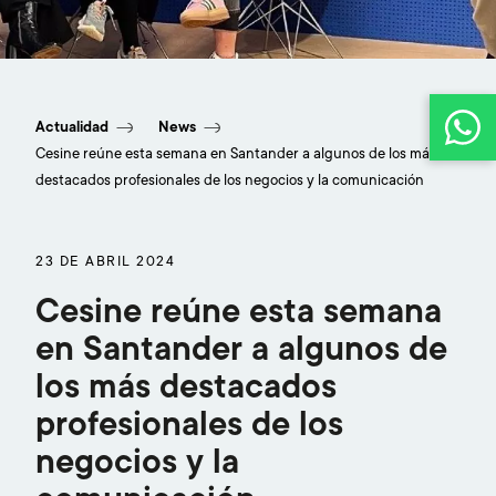
El ex entrenador de Rafa Nadal, Toni Nadal,
Elena Ansótegui, CEO y fundadora de WYPO,
Actualidad
News
Jesús Rasines de Ogilvy o Ricky Pombo, de
Samy Road, Agencia del Año Influencer
Cesine reúne esta semana en Santander a algunos de los más
Marketing en 2023 participan en la Semana de la
destacados profesionales de los negocios y la comunicación
Comunicación
23 DE ABRIL 2024
Cesine reúne esta semana
en Santander a algunos de
los más destacados
profesionales de los
negocios y la