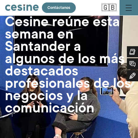
Pasar
🇬🇧
al
Contáctanos
contenido
Cesine reúne esta
principal
semana en
Santander a
algunos de los más
destacados
profesionales de los
negocios y la
comunicación